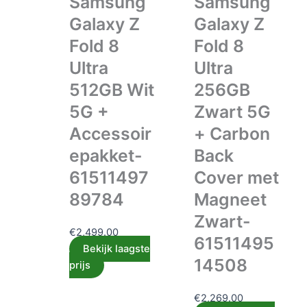
Samsung
Samsung
Galaxy Z
Galaxy Z
Fold 8
Fold 8
Ultra
Ultra
512GB Wit
256GB
5G +
Zwart 5G
Accessoir
+ Carbon
epakket-
Back
61511497
Cover met
89784
Magneet
Zwart-
€
2,499.00
61511495
Bekijk laagste
14508
prijs
€
2,269.00