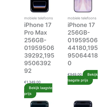
mobiele telefoons
mobiele telefoons
iPhone 17
iPhone 17
Pro Max
256GB-
256GB-
01959506
01959506
44180,195
39292,195
95064418
9506392
0
92
€
949.00
Bekijk
laagste prijs
€
1,349.00
Bekijk laagste
prijs