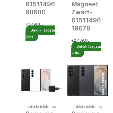
61511496
Magneet
98680
Zwart-
61511496
€
2,499.00
19678
Bekijk laagste
prijs
€
2,469.00
Bekijk laagste
prijs
mobiele telefoons
mobiele telefoons