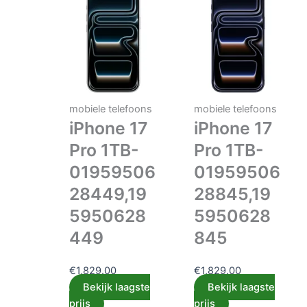
mobiele telefoons
mobiele telefoons
iPhone 17
iPhone 17
Pro 1TB-
Pro 1TB-
01959506
01959506
28449,19
28845,19
5950628
5950628
449
845
€
1,829.00
€
1,829.00
Bekijk laagste
Bekijk laagste
prijs
prijs