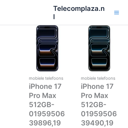
Ga
Telecomplaza.n
naar
l
de
inhoud
mobiele telefoons
mobiele telefoons
iPhone 17
iPhone 17
Pro Max
Pro Max
512GB-
512GB-
01959506
01959506
39896,19
39490,19