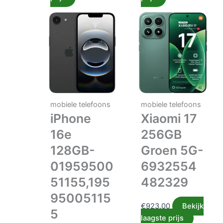
mobiele telefoons
mobiele telefoons
iPhone
Xiaomi 17
16e
256GB
128GB-
Groen 5G-
01959500
6932554
51155,195
482329
95005115
€
923.00
Bekijk
5
laagste prijs