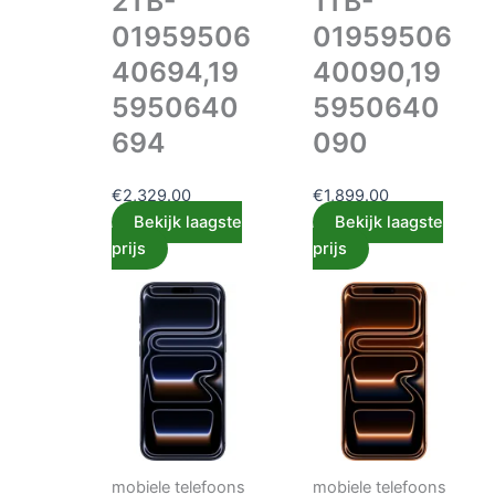
2TB-
1TB-
01959506
01959506
40694,19
40090,19
5950640
5950640
694
090
€
2,329.00
€
1,899.00
Bekijk laagste
Bekijk laagste
prijs
prijs
mobiele telefoons
mobiele telefoons