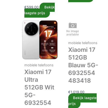
€
599.00
Bekijk
laagste prijs
mobiele telefoons
Xiaomi 17
512GB
Blauw 5G-
mobiele telefoons
Xiaomi 17
6932554
Ultra
483418
512GB Wit
€
1,019.00
5G-
Bekijk laagste
6932554
prijs