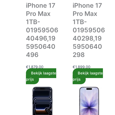
iPhone 17
iPhone 17
Pro Max
Pro Max
1TB-
1TB-
01959506
01959506
40496,19
40298,19
5950640
5950640
496
298
€
1,879.00
€
1,899.00
Bekijk laagste
Bekijk laagste
prijs
prijs