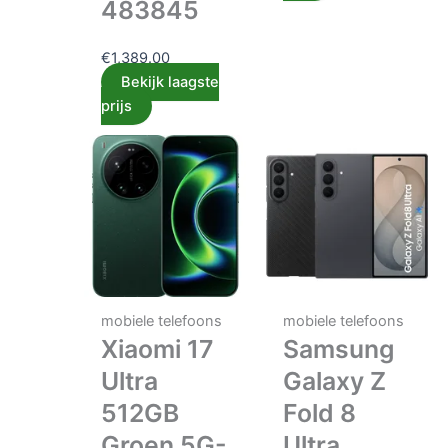
483845
€
1,389.00
Bekijk laagste
prijs
mobiele telefoons
mobiele telefoons
Xiaomi 17
Samsung
Ultra
Galaxy Z
512GB
Fold 8
Groen 5G-
Ultra