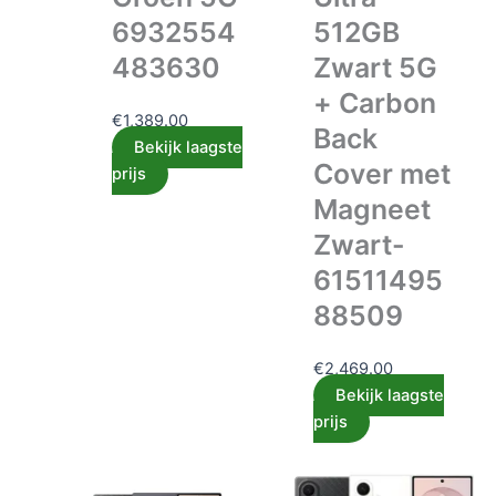
6932554
512GB
483630
Zwart 5G
+ Carbon
€
1,389.00
Back
Bekijk laagste
Cover met
prijs
Magneet
Zwart-
61511495
88509
€
2,469.00
Bekijk laagste
prijs