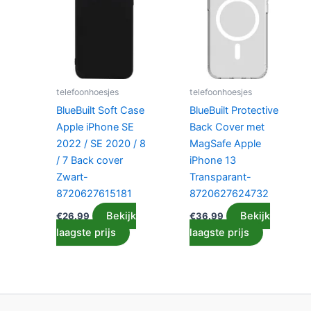
telefoonhoesjes
telefoonhoesjes
BlueBuilt Soft Case
BlueBuilt Protective
Apple iPhone SE
Back Cover met
2022 / SE 2020 / 8
MagSafe Apple
/ 7 Back cover
iPhone 13
Zwart-
Transparant-
8720627615181
8720627624732
Bekijk
Bekijk
€
26.99
€
36.99
laagste prijs
laagste prijs