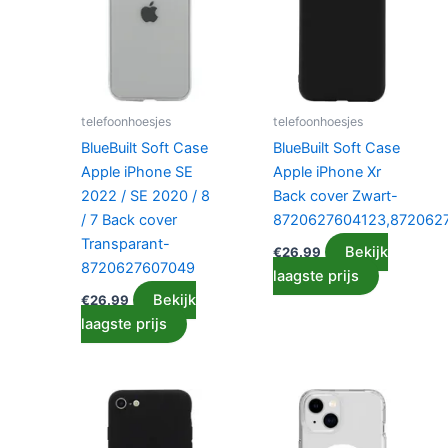
telefoonhoesjes
telefoonhoesjes
BlueBuilt Soft Case
BlueBuilt Soft Case
Apple iPhone SE
Apple iPhone Xr
2022 / SE 2020 / 8
Back cover Zwart-
/ 7 Back cover
8720627604123,872062
Transparant-
Bekijk
€
26.99
8720627607049
laagste prijs
Bekijk
€
26.99
laagste prijs