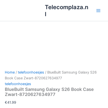
Ga
Telecomplaza.n
naar
l
de
inhoud
Home
/
telefoonhoesjes
/ BlueBuilt Samsung Galaxy S26
Book Case Zwart-8720627634977
telefoonhoesjes
BlueBuilt Samsung Galaxy S26 Book Case
Zwart-8720627634977
€
41.99