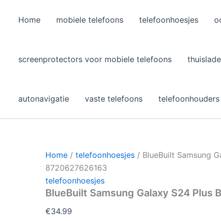
Home
mobiele telefoons
telefoonhoesjes
o
l
screenprotectors voor mobiele telefoons
thuislade
autonavigatie
vaste telefoons
telefoonhouders
Home
/
telefoonhoesjes
/ BlueBuilt Samsung G
8720627626163
telefoonhoesjes
BlueBuilt Samsung Galaxy S24 Plus
€
34.99