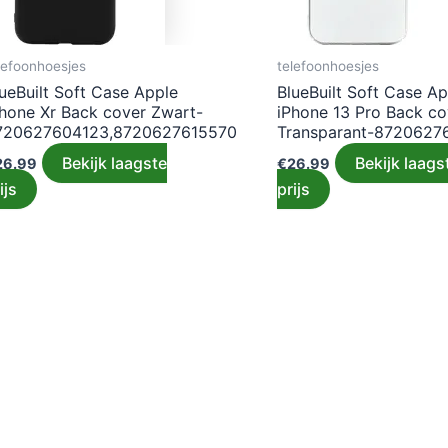
lefoonhoesjes
telefoonhoesjes
ueBuilt Soft Case Apple
BlueBuilt Soft Case Ap
Phone Xr Back cover Zwart-
iPhone 13 Pro Back co
720627604123,8720627615570
Transparant-8720627
Bekijk laagste
Bekijk laags
26.99
€
26.99
ijs
prijs