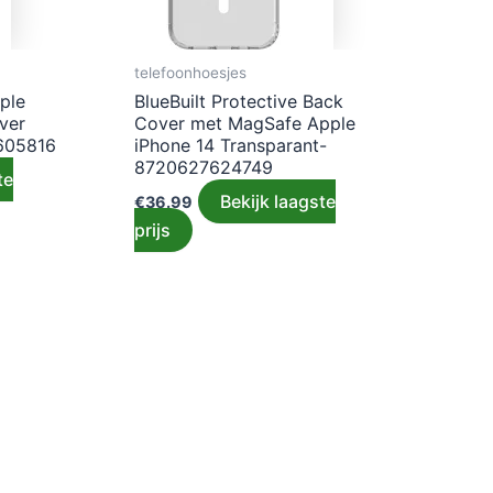
telefoonhoesjes
ple
BlueBuilt Protective Back
ver
Cover met MagSafe Apple
605816
iPhone 14 Transparant-
8720627624749
te
Bekijk laagste
€
36.99
prijs