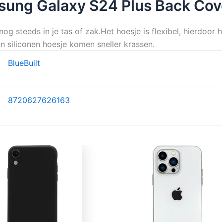
sung Galaxy S24 Plus Back Cov
g steeds in je tas of zak.Het hoesje is flexibel, hierdoor h
een siliconen hoesje komen sneller krassen.
BlueBuilt
8720627626163