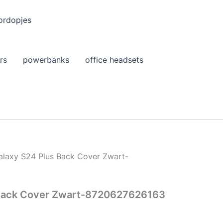
ordopjes
rs
powerbanks
office headsets
alaxy S24 Plus Back Cover Zwart-
 Back Cover Zwart-8720627626163