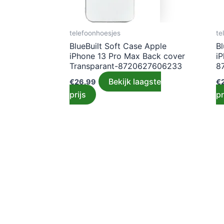
telefoonhoesjes
te
BlueBuilt Soft Case Apple
Bl
iPhone 13 Pro Max Back cover
i
Transparant-8720627606233
8
Bekijk laagste
€
26.99
€
prijs
pr