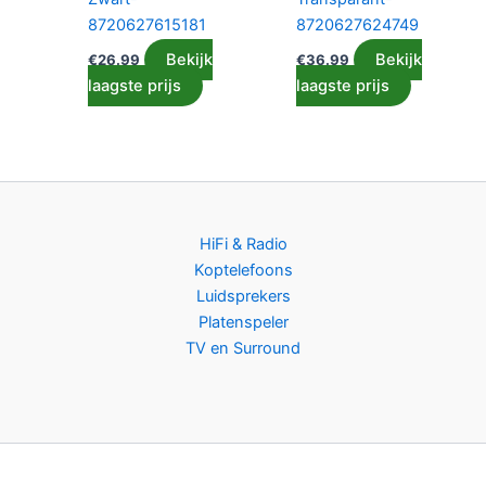
8720627615181
8720627624749
Bekijk
Bekijk
€
26.99
€
36.99
laagste prijs
laagste prijs
HiFi & Radio
Koptelefoons
Luidsprekers
Platenspeler
TV en Surround