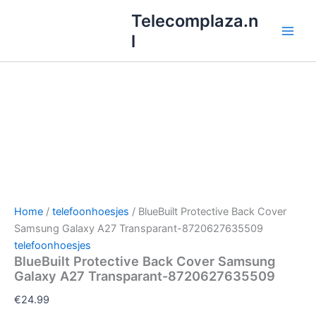
Ga
Telecomplaza.n
naar
l
de
inhoud
Home
/
telefoonhoesjes
/ BlueBuilt Protective Back Cover
Samsung Galaxy A27 Transparant-8720627635509
telefoonhoesjes
BlueBuilt Protective Back Cover Samsung
Galaxy A27 Transparant-8720627635509
€
24.99