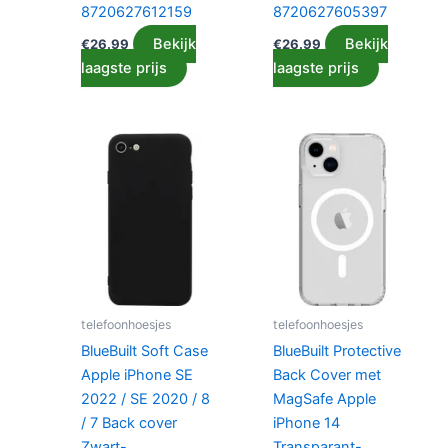
8720627612159
8720627605397
Bekijk
Bekijk
€
26.99
€
26.99
laagste prijs
laagste prijs
telefoonhoesjes
telefoonhoesjes
BlueBuilt Soft Case
BlueBuilt Protective
Apple iPhone SE
Back Cover met
2022 / SE 2020 / 8
MagSafe Apple
/ 7 Back cover
iPhone 14
Zwart-
Transparant-