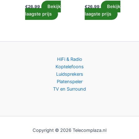
Bekijk
Bekijk
€
26.99
€
26.99
laagste prijs
laagste prijs
HiFi & Radio
Koptelefoons
Luidsprekers
Platenspeler
TV en Surround
Copyright © 2026 Telecomplaza.nl