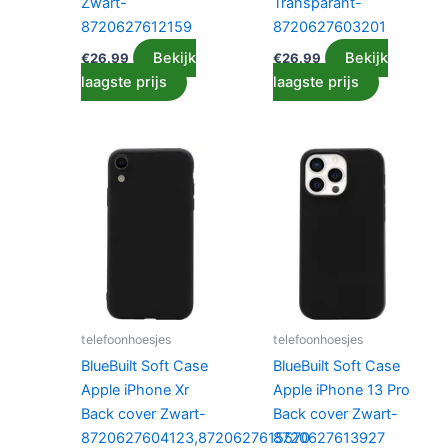
Zwart-
Transparant-
8720627612159
8720627603201
Bekijk
Bekijk
€
26.99
€
26.99
laagste prijs
laagste prijs
telefoonhoesjes
telefoonhoesjes
BlueBuilt Soft Case
BlueBuilt Soft Case
Apple iPhone Xr
Apple iPhone 13 Pro
Back cover Zwart-
Back cover Zwart-
8720627604123,8720627615570
8720627613927