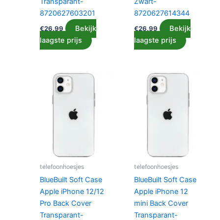
Transparant-
Zwart-
8720627603201
8720627614344
Bekijk
Bekijk
€
26.99
€
26.99
laagste prijs
laagste prijs
telefoonhoesjes
telefoonhoesjes
BlueBuilt Soft Case
BlueBuilt Soft Case
Apple iPhone 12/12
Apple iPhone 12
Pro Back Cover
mini Back Cover
Transparant-
Transparant-