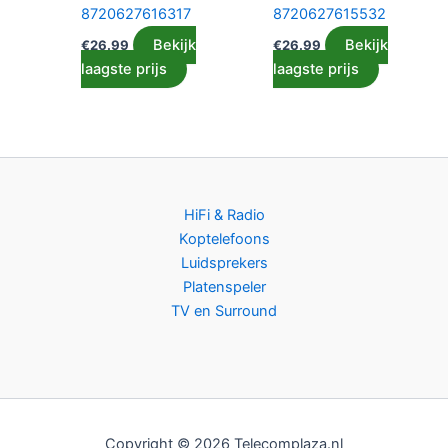
8720627616317
8720627615532
Bekijk
Bekijk
€
26.99
€
26.99
laagste prijs
laagste prijs
HiFi & Radio
Koptelefoons
Luidsprekers
Platenspeler
TV en Surround
Copyright © 2026 Telecomplaza.nl