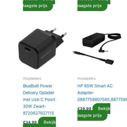
laagste prijs
laagste prijs
thuisladers
thuisladers
BlueBuilt Power
HP 65W Smart AC
Delivery Oplader
Adapter-
met Usb C Poort
0887758607565,887758
30W Zwart-
Bekijk
€
39.99
8720627627115
laagste prijs
Bekijk
€
34.99