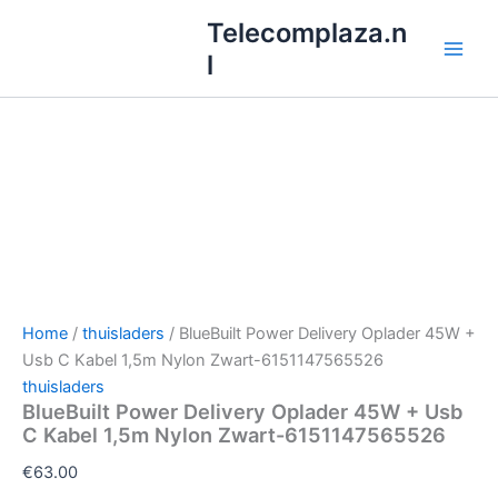
Ga
Telecomplaza.n
naar
l
de
inhoud
Home
/
thuisladers
/ BlueBuilt Power Delivery Oplader 45W +
Usb C Kabel 1,5m Nylon Zwart-6151147565526
thuisladers
BlueBuilt Power Delivery Oplader 45W + Usb
C Kabel 1,5m Nylon Zwart-6151147565526
€
63.00