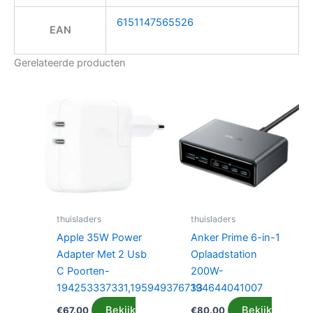
6151147565526
EAN
Gerelateerde producten
thuisladers
thuisladers
Apple 35W Power
Anker Prime 6-in-1
Adapter Met 2 Usb
Oplaadstation
C Poorten-
200W-
194253337331,195949376733
194644041007
Bekijk
Bekijk
€
67.00
€
80.00