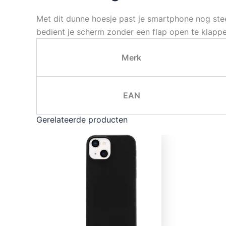
Met dit dunne hoesje past je smartphone nog steed
bedient je scherm zonder een flap open te klappe
Merk
EAN
Gerelateerde producten