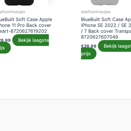
lefoonhoesjes
telefoonhoesjes
ueBuilt Soft Case Apple
BlueBuilt Soft Case Ap
Phone 11 Pro Back cover
iPhone SE 2022 / SE 
wart-8720627619202
/ 7 Back cover Transp
8720627607049
Bekijk laagste
26.99
Bekijk laags
€
26.99
ijs
prijs