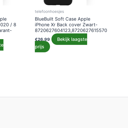
telefoonhoesjes
ple
BlueBuilt Soft Case Apple
2020 / 8
iPhone Xr Back cover Zwart-
arant-
8720627604123,8720627615570
Bekijk laagste
€
26.99
te
prijs