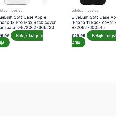
lefoonhoesjes
telefoonhoesjes
ueBuilt Soft Case Apple
BlueBuilt Soft Case Ap
Phone 13 Pro Max Back cover
iPhone 11 Back cover 
ransparant-8720627606233
8720627600545
Bekijk laagste
Bekijk laags
26.99
€
26.99
ijs
prijs