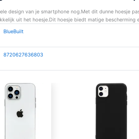
inele design van je smartphone nog.Met dit dunne hoesje pas
emakkelijk uit het hoesje.Dit hoesje biedt matige beschermi
BlueBuilt
8720627636803