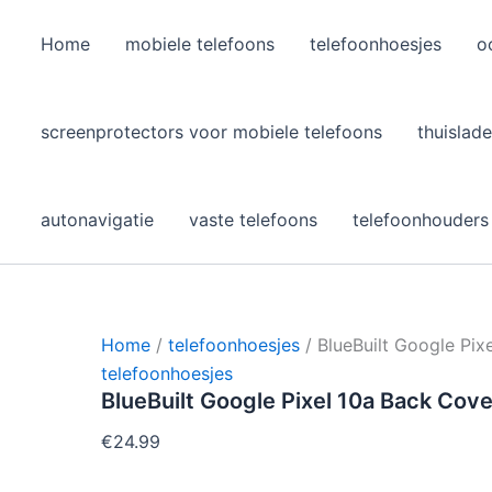
Home
mobiele telefoons
telefoonhoesjes
o
l
screenprotectors voor mobiele telefoons
thuislade
autonavigatie
vaste telefoons
telefoonhouders
Home
/
telefoonhoesjes
/ BlueBuilt Google Pi
telefoonhoesjes
BlueBuilt Google Pixel 10a Back C
€
24.99