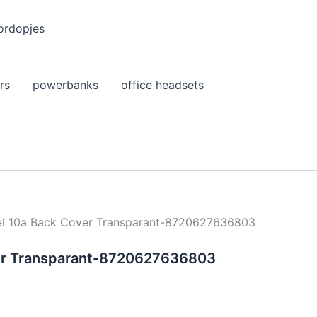
ordopjes
rs
powerbanks
office headsets
xel 10a Back Cover Transparant-8720627636803
over Transparant-8720627636803