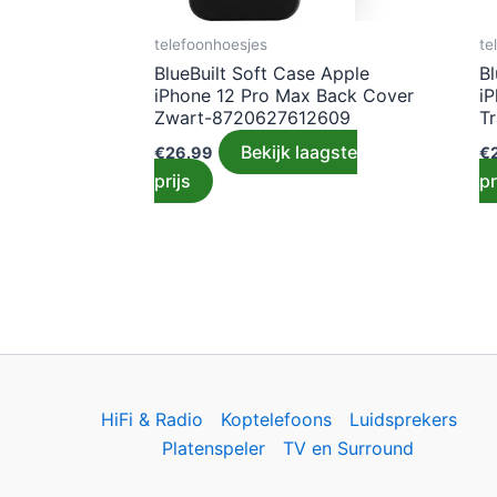
telefoonhoesjes
te
BlueBuilt Soft Case Apple
Bl
iPhone 12 Pro Max Back Cover
i
Zwart-8720627612609
T
Bekijk laagste
€
26.99
€
prijs
pr
HiFi & Radio
Koptelefoons
Luidsprekers
Platenspeler
TV en Surround