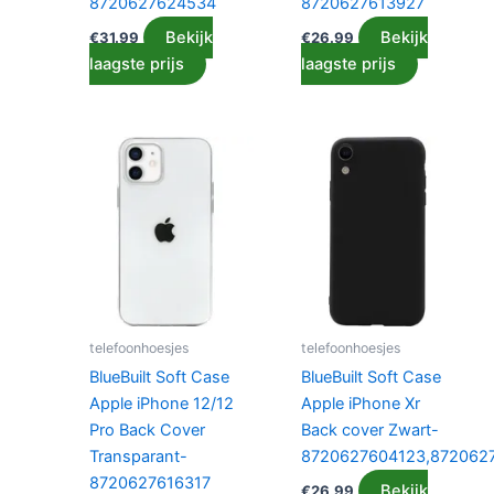
8720627624534
8720627613927
Bekijk
Bekijk
€
31.99
€
26.99
laagste prijs
laagste prijs
telefoonhoesjes
telefoonhoesjes
BlueBuilt Soft Case
BlueBuilt Soft Case
Apple iPhone 12/12
Apple iPhone Xr
Pro Back Cover
Back cover Zwart-
Transparant-
8720627604123,872062
8720627616317
Bekijk
€
26.99