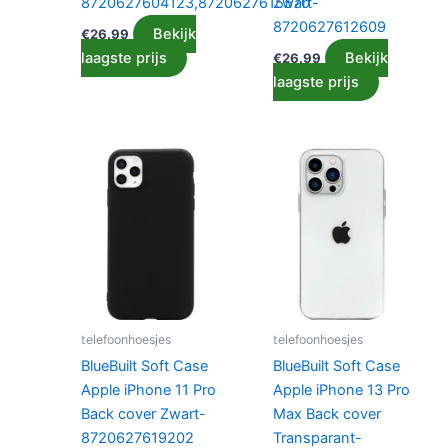
8720627604123,8720627615570
Zwart-
8720627612609
Bekijk
€
26.99
laagste prijs
Bekijk
€
26.99
laagste prijs
telefoonhoesjes
telefoonhoesjes
BlueBuilt Soft Case
BlueBuilt Soft Case
Apple iPhone 11 Pro
Apple iPhone 13 Pro
Back cover Zwart-
Max Back cover
8720627619202
Transparant-