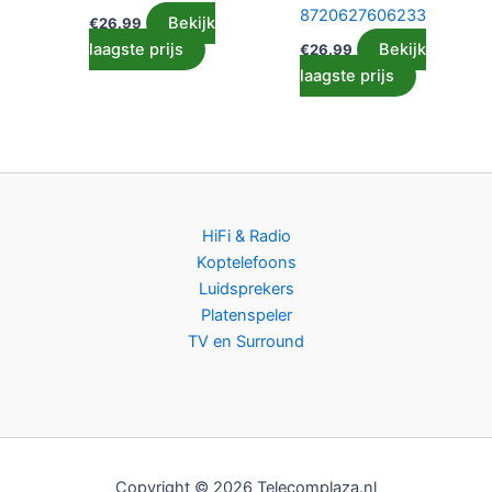
8720627606233
Bekijk
€
26.99
laagste prijs
Bekijk
€
26.99
laagste prijs
HiFi & Radio
Koptelefoons
Luidsprekers
Platenspeler
TV en Surround
Copyright © 2026 Telecomplaza.nl