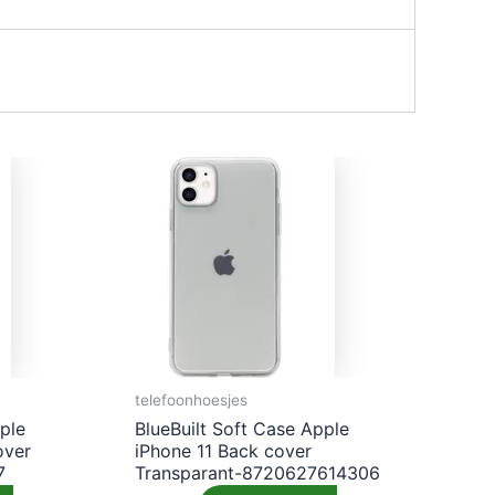
telefoonhoesjes
ple
BlueBuilt Soft Case Apple
over
iPhone 11 Back cover
7
Transparant-8720627614306