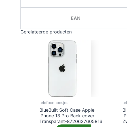
EAN
Gerelateerde producten
telefoonhoesjes
te
BlueBuilt Soft Case Apple
Bl
iPhone 13 Pro Back cover
i
Transparant-8720627605816
Z