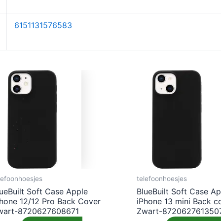
6151131576583
lefoonhoesjes
telefoonhoesjes
ueBuilt Soft Case Apple
BlueBuilt Soft Case Ap
Phone 12/12 Pro Back Cover
iPhone 13 mini Back c
wart-8720627608671
Zwart-872062761350