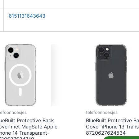
6151131643643
lefoonhoesjes
telefoonhoesjes
ueBuilt Protective Back
BlueBuilt Protective B
over met MagSafe Apple
Cover iPhone 13 Trans
Phone 14 Transparant-
8720627624534