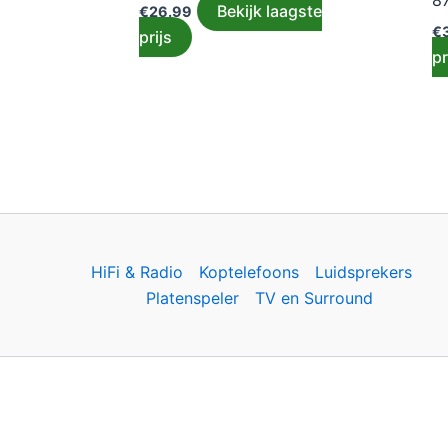
8
Bekijk laagste
€
26.99
€
prijs
pr
HiFi & Radio
Koptelefoons
Luidsprekers
Platenspeler
TV en Surround