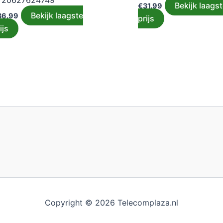
720627624749
Bekijk laags
€
31.99
Bekijk laagste
36.99
prijs
ijs
Copyright © 2026 Telecomplaza.nl