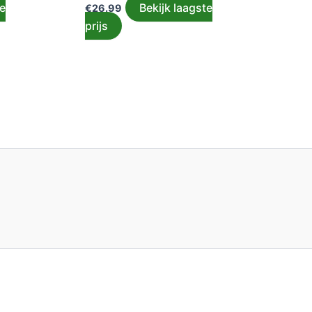
te
Bekijk laagste
€
26.99
prijs