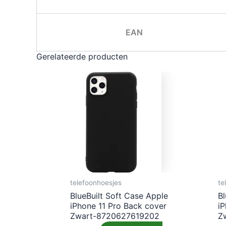
EAN
Gerelateerde producten
telefoonhoesjes
te
BlueBuilt Soft Case Apple
Bl
iPhone 11 Pro Back cover
i
Zwart-8720627619202
Z