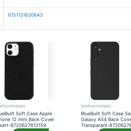
6151131630643
lefoonhoesjes
telefoonhoesjes
ueBuilt Soft Case Apple
BlueBuilt Soft Case S
Phone 12 mini Back Cover
Galaxy A54 Back Cov
wart-8720627612159
Transparant-8720627