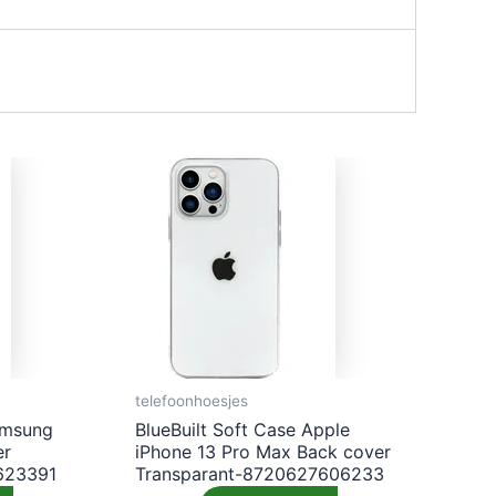
telefoonhoesjes
amsung
BlueBuilt Soft Case Apple
er
iPhone 13 Pro Max Back cover
623391
Transparant-8720627606233