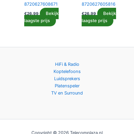
8720627608671
8720627605816
Bekijk
Bekijk
€
26.99
€
26.99
laagste prijs
laagste prijs
HiFi & Radio
Koptelefoons
Luidsprekers
Platenspeler
TV en Surround
Copyright © 2026 Telecomplaza.nl