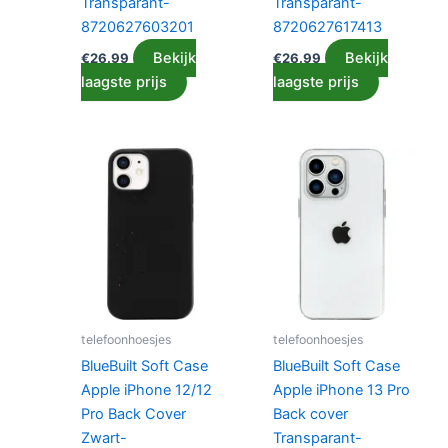
Transparant-
Transparant-
8720627603201
8720627617413
Bekijk
Bekijk
€
26.99
€
26.99
laagste prijs
laagste prijs
telefoonhoesjes
telefoonhoesjes
BlueBuilt Soft Case
BlueBuilt Soft Case
Apple iPhone 12/12
Apple iPhone 13 Pro
Pro Back Cover
Back cover
Zwart-
Transparant-