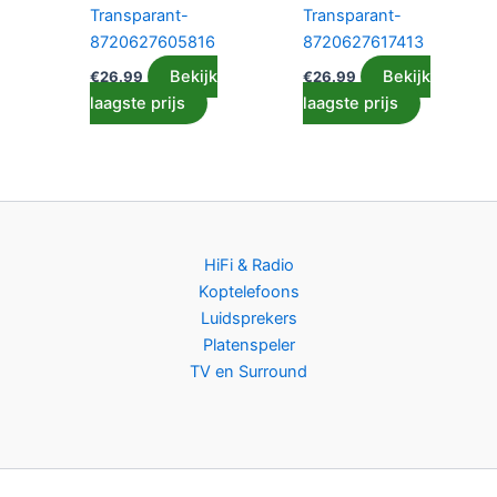
Transparant-
Transparant-
8720627605816
8720627617413
Bekijk
Bekijk
€
26.99
€
26.99
laagste prijs
laagste prijs
HiFi & Radio
Koptelefoons
Luidsprekers
Platenspeler
TV en Surround