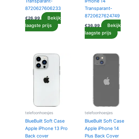
Transparant-
iPhone 14
8720627606233
Transparant-
8720627624749
Bekijk
€
26.99
laagste prijs
Bekijk
€
36.99
laagste prijs
telefoonhoesjes
telefoonhoesjes
BlueBuilt Soft Case
BlueBuilt Soft Case
Apple iPhone 13 Pro
Apple iPhone 14
Back cover
Plus Back Cover