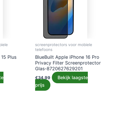
iele
screenprotectors voor mobiele
telefoons
 15 Plus
BlueBuilt Apple iPhone 16 Pro
Privacy Filter Screenprotector
Glas-8720627629201
te
Bekijk laagste
€
34.99
prijs