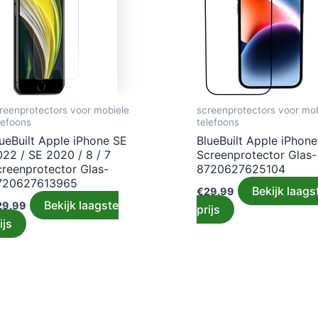
reenprotectors voor mobiele
screenprotectors voor mob
lefoons
telefoons
ueBuilt Apple iPhone SE
BlueBuilt Apple iPhone
22 / SE 2020 / 8 / 7
Screenprotector Glas-
creenprotector Glas-
8720627625104
720627613965
Bekijk laags
€
29.99
Bekijk laagste
29.99
prijs
ijs