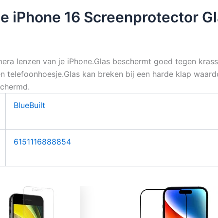
le iPhone 16 Screenprotector G
era lenzen van je iPhone.Glas beschermt goed tegen krasse
 telefoonhoesje.Glas kan breken bij een harde klap waar
schermd.
BlueBuilt
6151116888854