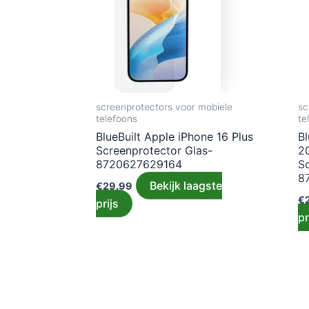
screenprotectors voor mobiele
sc
telefoons
te
BlueBuilt Apple iPhone 16 Plus
Bl
Screenprotector Glas-
20
8720627629164
S
8
Bekijk laagste
€
29.99
€
prijs
pr