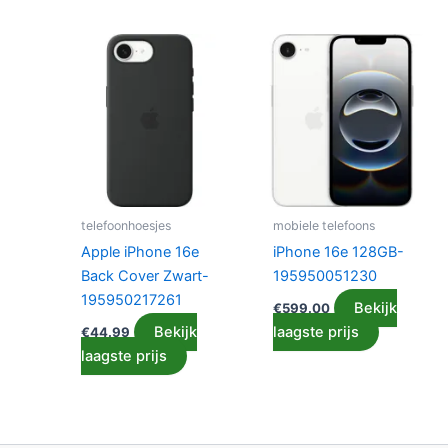
telefoonhoesjes
mobiele telefoons
Apple iPhone 16e
iPhone 16e 128GB-
Back Cover Zwart-
195950051230
195950217261
Bekijk
€
599.00
Bekijk
laagste prijs
€
44.99
laagste prijs