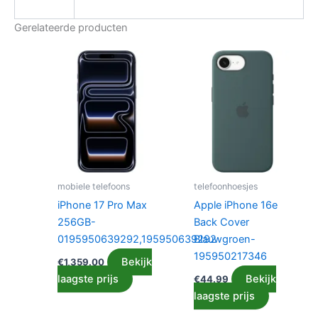
Gerelateerde producten
mobiele telefoons
telefoonhoesjes
iPhone 17 Pro Max
Apple iPhone 16e
256GB-
Back Cover
0195950639292,195950639292
Blauwgroen-
195950217346
Bekijk
€
1,359.00
laagste prijs
Bekijk
€
44.99
laagste prijs