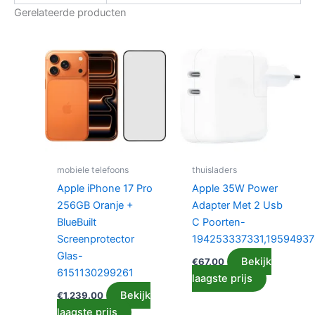
Gerelateerde producten
mobiele telefoons
thuisladers
Apple iPhone 17 Pro
Apple 35W Power
256GB Oranje +
Adapter Met 2 Usb
BlueBuilt
C Poorten-
Screenprotector
194253337331,1959493
Glas-
Bekijk
€
67.00
6151130299261
laagste prijs
Bekijk
€
1,239.00
laagste prijs