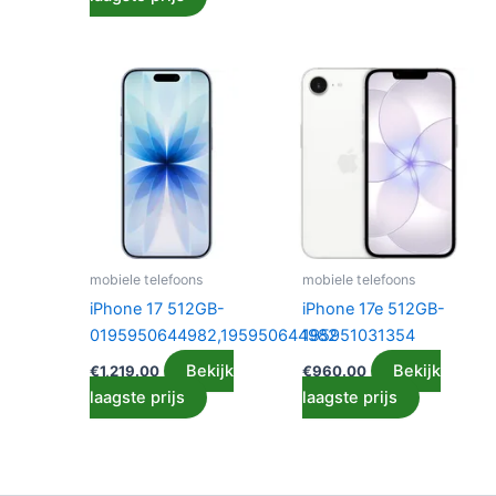
mobiele telefoons
mobiele telefoons
iPhone 17 512GB-
iPhone 17e 512GB-
0195950644982,195950644982
195951031354
Bekijk
Bekijk
€
1,219.00
€
960.00
laagste prijs
laagste prijs