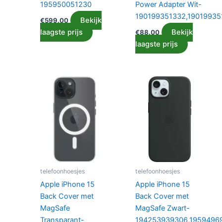
195950051230
Power Adapter Wit-
190199351332,19019935
Bekijk
€
599.00
laagste prijs
Bekijk
€
88.00
laagste prijs
telefoonhoesjes
telefoonhoesjes
Apple iPhone 15
Apple iPhone 15
Back Cover met
Back Cover met
MagSafe
MagSafe Zwart-
Transparant-
194253939306,1959496