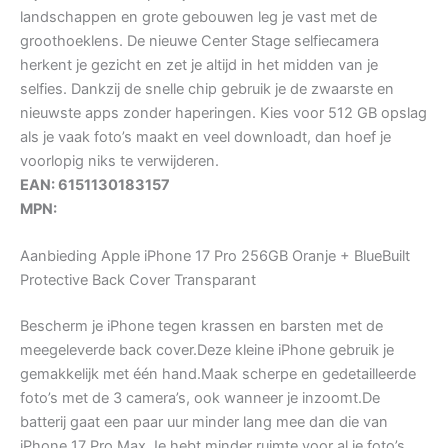
landschappen en grote gebouwen leg je vast met de
groothoeklens. De nieuwe Center Stage selfiecamera
herkent je gezicht en zet je altijd in het midden van je
selfies. Dankzij de snelle chip gebruik je de zwaarste en
nieuwste apps zonder haperingen. Kies voor 512 GB opslag
als je vaak foto’s maakt en veel downloadt, dan hoef je
voorlopig niks te verwijderen.
EAN: 6151130183157
MPN:
Aanbieding Apple iPhone 17 Pro 256GB Oranje + BlueBuilt
Protective Back Cover Transparant
Bescherm je iPhone tegen krassen en barsten met de
meegeleverde back cover.Deze kleine iPhone gebruik je
gemakkelijk met één hand.Maak scherpe en gedetailleerde
foto’s met de 3 camera’s, ook wanneer je inzoomt.De
batterij gaat een paar uur minder lang mee dan die van
iPhone 17 Pro Max.Je hebt minder ruimte voor al je foto’s,