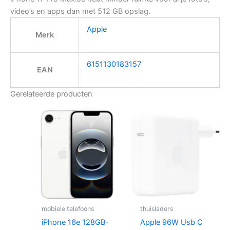
video’s en apps dan met 512 GB opslag.
Apple
Merk
6151130183157
EAN
Gerelateerde producten
mobiele telefoons
thuisladers
iPhone 16e 128GB-
Apple 96W Usb C