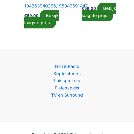
194253940265,195949691447
Bekijk
€
59.00
Bekijk
laagste prijs
€
59.00
laagste prijs
HiFi & Radio
Koptelefoons
Luidsprekers
Platenspeler
TV en Surround