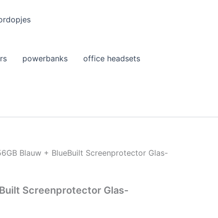
ordopjes
rs
powerbanks
office headsets
56GB Blauw + BlueBuilt Screenprotector Glas-
uilt Screenprotector Glas-