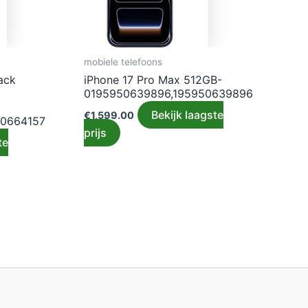
mobiele telefoons
ack
iPhone 17 Pro Max 512GB-
0195950639896,195950639896
Bekijk laagste
€
1,599.00
50664157
prijs
te