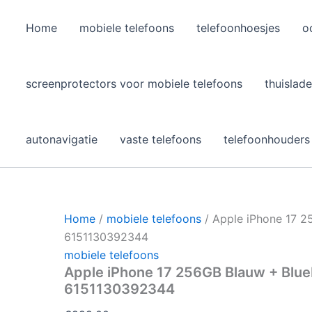
Home
mobiele telefoons
telefoonhoesjes
o
l
screenprotectors voor mobiele telefoons
thuislade
autonavigatie
vaste telefoons
telefoonhouders
Home
/
mobiele telefoons
/ Apple iPhone 17 2
6151130392344
mobiele telefoons
Apple iPhone 17 256GB Blauw + BlueB
6151130392344