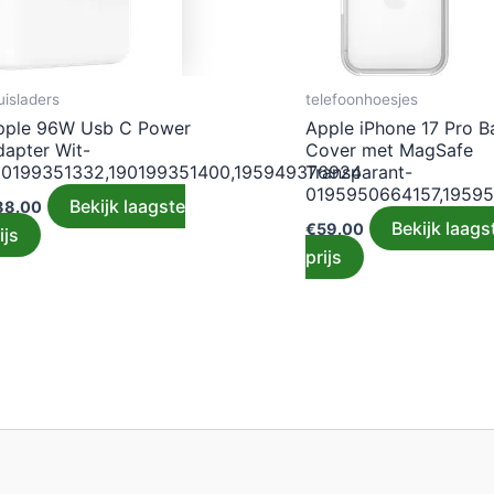
uisladers
telefoonhoesjes
pple 96W Usb C Power
Apple iPhone 17 Pro B
dapter Wit-
Cover met MagSafe
90199351332,190199351400,195949376924
Transparant-
0195950664157,1959
Bekijk laagste
88.00
Bekijk laags
€
59.00
ijs
prijs