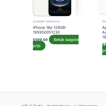
mobiele telefoons
th
iPhone 16e 128GB-
A
195950051230
A
1
Bekijk laagste
€
599.00
€
prijs
pr