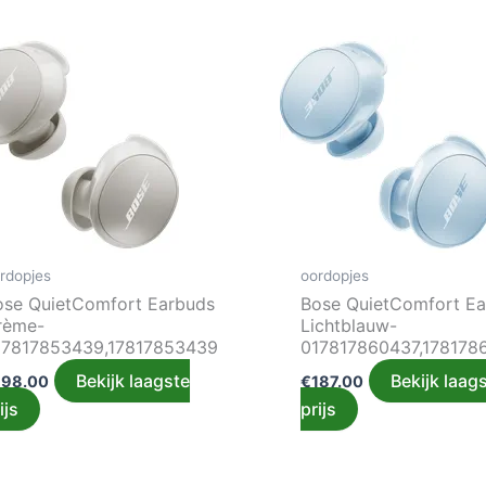
rdopjes
oordopjes
ose QuietComfort Earbuds
Bose QuietComfort E
rème-
Lichtblauw-
17817853439,17817853439
017817860437,178178
Bekijk laagste
Bekijk laag
198.00
€
187.00
ijs
prijs