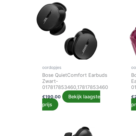
oordopjes
oo
Bose QuietComfort Earbuds
B
Zwart-
E
017817853460,17817853460
0
Bekijk laagste
€
190.00
€
prijs
pr