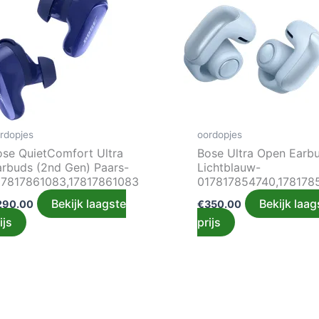
rdopjes
oordopjes
ose QuietComfort Ultra
Bose Ultra Open Earb
arbuds (2nd Gen) Paars-
Lichtblauw-
17817861083,17817861083
017817854740,178178
Bekijk laagste
Bekijk laag
290.00
€
350.00
ijs
prijs