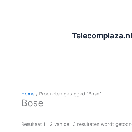
Ga
naar
de
inhoud
Telecomplaza.n
Home
/ Producten getagged “Bose”
Bose
Resultaat 1–12 van de 13 resultaten wordt getoo