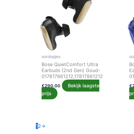
oordopjes
oo
Bose QuietComfort Ultra
B
Earbuds (2nd Gen) Goud-
E
017817861212,17817861212
0
Bekijk laagste
€
290.00
€
prijs
pr
1
2
→