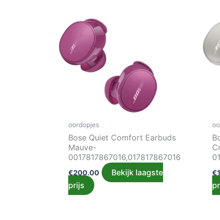
oordopjes
oo
Bose Quiet Comfort Earbuds
B
Mauve-
C
0017817867016,017817867016
0
Bekijk laagste
€
200.00
€
prijs
pr