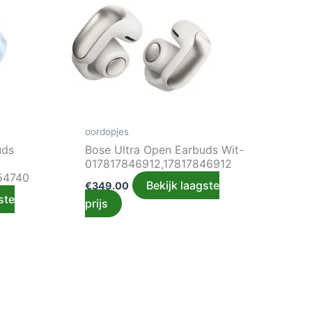
oordopjes
uds
Bose Ultra Open Earbuds Wit-
017817846912,17817846912
54740
Bekijk laagste
€
349.00
ste
prijs