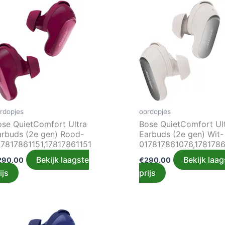
rdopjes
oordopjes
ose QuietComfort Ultra
Bose QuietComfort Ul
arbuds (2e gen) Rood-
Earbuds (2e gen) Wit-
17817861151,17817861151
017817861076,178178
Bekijk laagste
Bekijk laag
290.00
€
290.00
ijs
prijs