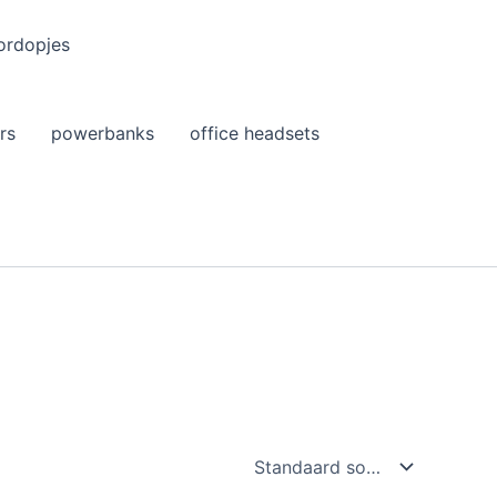
ordopjes
rs
powerbanks
office headsets