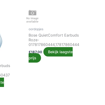
oordopjes
Bose QuietComfort Earbuds
Roze-
017817860444,17817860444
Bekijk laagste
€
187.00
prijs
arbuds
60437
ste