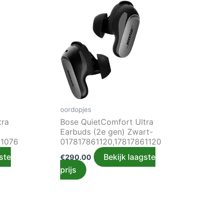
oordopjes
tra
Bose QuietComfort Ultra
Earbuds (2e gen) Zwart-
61076
017817861120,17817861120
ste
Bekijk laagste
€
290.00
prijs