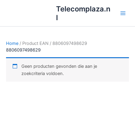
Ga
Telecomplaza.n
naar
l
de
inhoud
Home
/ Product EAN / 8806097498629
8806097498629
Geen producten gevonden die aan je
zoekcriteria voldoen.