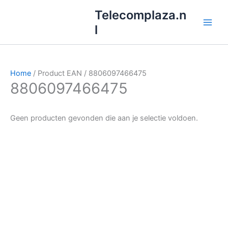
Ga
Telecomplaza.n
naar
l
de
inhoud
Home
/ Product EAN / 8806097466475
8806097466475
Geen producten gevonden die aan je selectie voldoen.