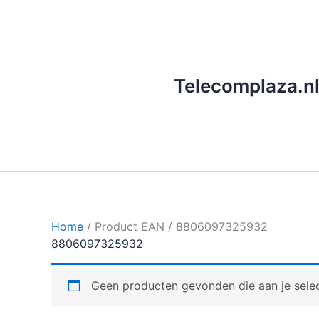
Ga
naar
de
inhoud
Telecomplaza.n
Home
/ Product EAN / 8806097325932
8806097325932
Geen producten gevonden die aan je selec