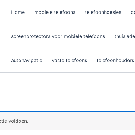
Home
mobiele telefoons
telefoonhoesjes
o
l
screenprotectors voor mobiele telefoons
thuislade
autonavigatie
vaste telefoons
telefoonhouders
tie voldoen.