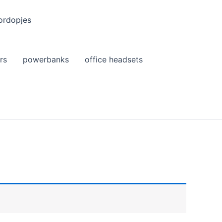
ordopjes
rs
powerbanks
office headsets