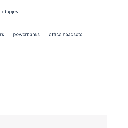
ordopjes
rs
powerbanks
office headsets