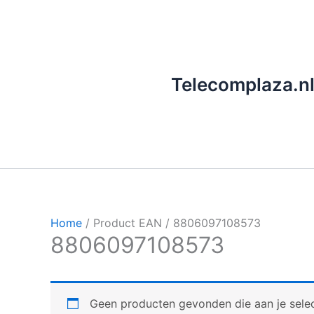
Ga
naar
de
inhoud
Telecomplaza.n
Home
/ Product EAN / 8806097108573
8806097108573
Geen producten gevonden die aan je selec