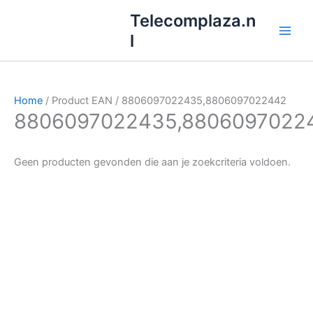
Ga
Telecomplaza.n
naar
l
de
inhoud
Home
/ Product EAN / 8806097022435,8806097022442
8806097022435,8806097022
Geen producten gevonden die aan je zoekcriteria voldoen.