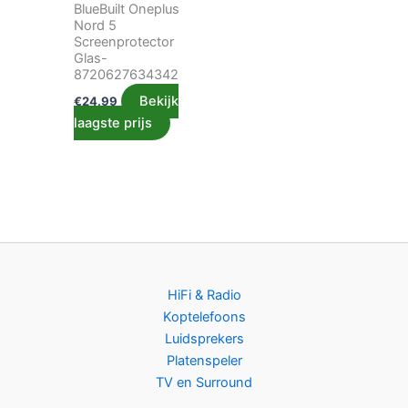
BlueBuilt Oneplus
Nord 5
Screenprotector
Glas-
8720627634342
Bekijk
€
24.99
laagste prijs
HiFi & Radio
Koptelefoons
Luidsprekers
Platenspeler
TV en Surround