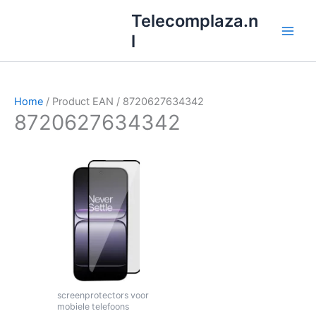
Ga
Telecomplaza.n
naar
l
de
inhoud
Home
/ Product EAN / 8720627634342
8720627634342
screenprotectors voor
mobiele telefoons