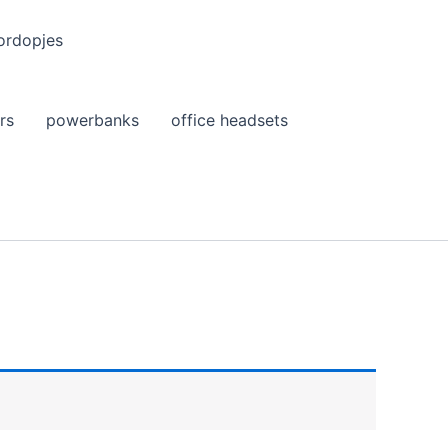
ordopjes
rs
powerbanks
office headsets