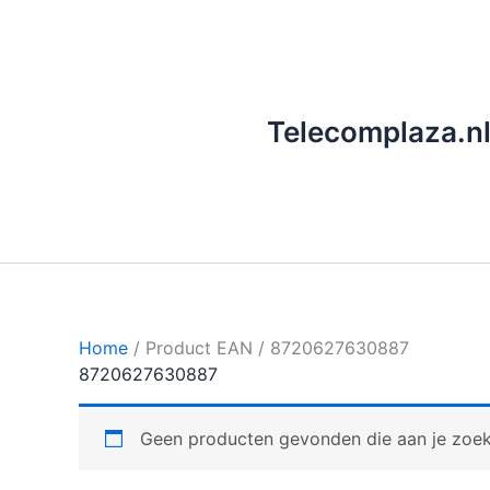
Ga
naar
de
inhoud
Telecomplaza.n
Home
/ Product EAN / 8720627630887
8720627630887
Geen producten gevonden die aan je zoekc