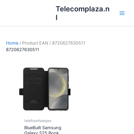
Ga
Telecomplaza.n
naar
l
de
inhoud
Home
/ Product EAN / 8720627630511
8720627630511
telefoonhoesjes
BlueBuilt Samsung
Galaxy S25 Book