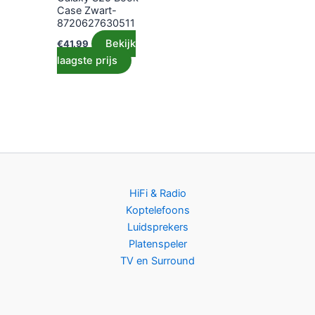
Case Zwart-
8720627630511
Bekijk
€
41.99
laagste prijs
HiFi & Radio
Koptelefoons
Luidsprekers
Platenspeler
TV en Surround