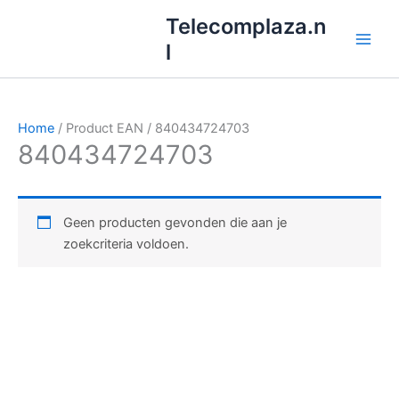
Ga
Telecomplaza.n
naar
l
de
inhoud
Home
/ Product EAN / 840434724703
840434724703
Geen producten gevonden die aan je
zoekcriteria voldoen.