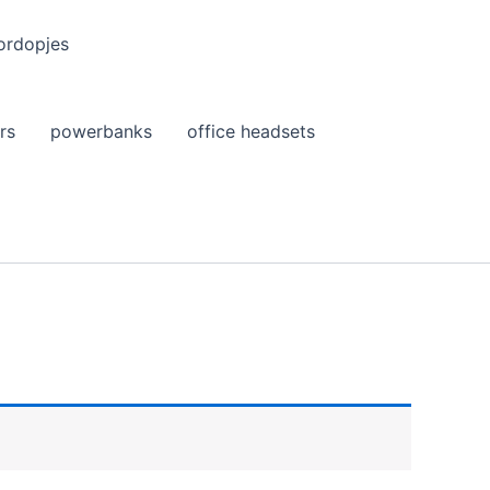
ordopjes
rs
powerbanks
office headsets