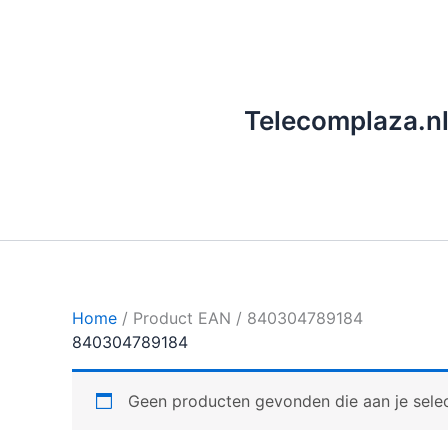
Ga
naar
de
inhoud
Telecomplaza.n
Home
/ Product EAN / 840304789184
840304789184
Geen producten gevonden die aan je selec