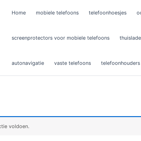
Home
mobiele telefoons
telefoonhoesjes
o
l
screenprotectors voor mobiele telefoons
thuislade
autonavigatie
vaste telefoons
telefoonhouders
tie voldoen.