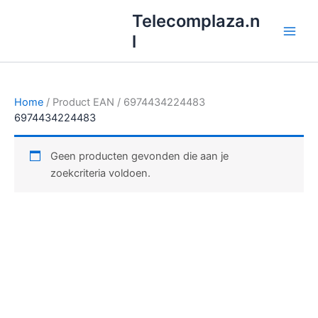
Ga
Telecomplaza.n
naar
l
de
inhoud
Home
/ Product EAN / 6974434224483
6974434224483
Geen producten gevonden die aan je
zoekcriteria voldoen.