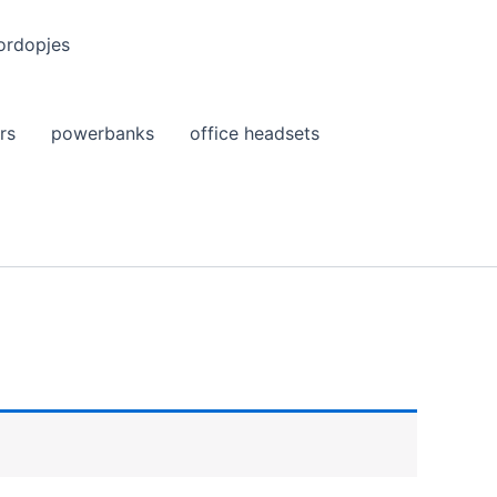
ordopjes
rs
powerbanks
office headsets