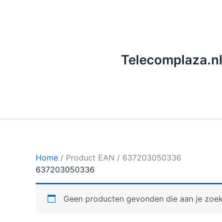
Ga
naar
de
inhoud
Telecomplaza.n
Home
/ Product EAN / 637203050336
637203050336
Geen producten gevonden die aan je zoekc