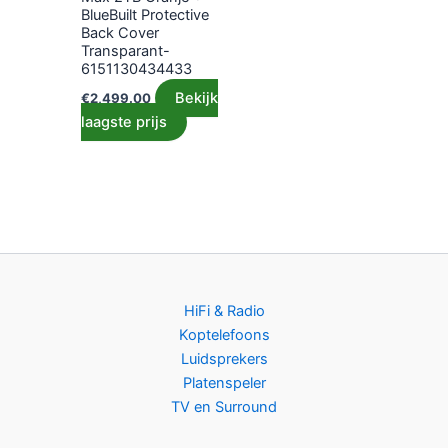
BlueBuilt Protective
Back Cover
Transparant-
6151130434433
Bekijk
€
2,499.00
laagste prijs
HiFi & Radio
Koptelefoons
Luidsprekers
Platenspeler
TV en Surround