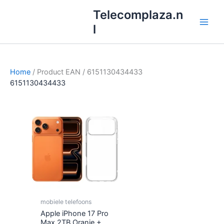
Ga
Telecomplaza.n
naar
l
de
inhoud
Home
/ Product EAN / 6151130434433
6151130434433
mobiele telefoons
Apple iPhone 17 Pro
Max 2TB Oranje +