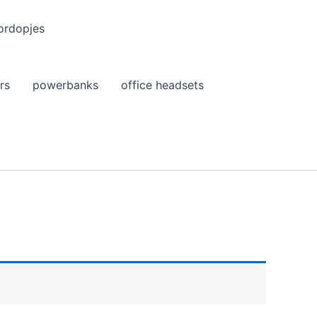
ordopjes
rs
powerbanks
office headsets