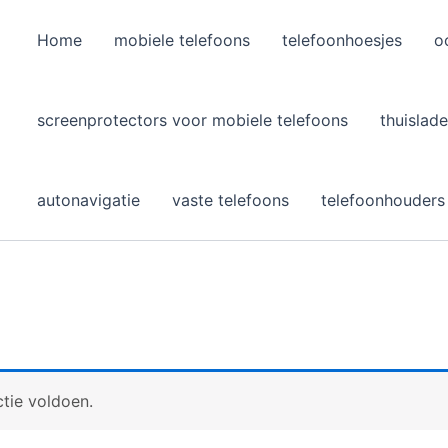
Home
mobiele telefoons
telefoonhoesjes
o
l
screenprotectors voor mobiele telefoons
thuislade
autonavigatie
vaste telefoons
telefoonhouders
tie voldoen.