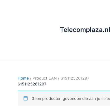
Ga
naar
de
inhoud
Telecomplaza.n
Home
/ Product EAN / 6151125261297
6151125261297
Geen producten gevonden die aan je selec