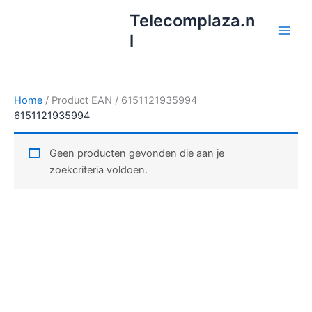
Ga
Telecomplaza.n
naar
l
de
inhoud
Home
/ Product EAN / 6151121935994
6151121935994
Geen producten gevonden die aan je
zoekcriteria voldoen.