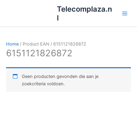
Ga
Telecomplaza.n
naar
l
de
inhoud
Home
/ Product EAN / 6151121826872
6151121826872
Geen producten gevonden die aan je
zoekcriteria voldoen.