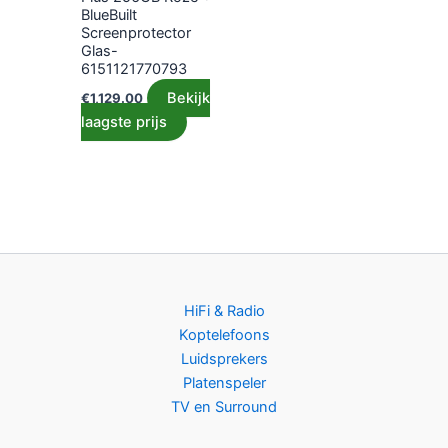
BlueBuilt
Screenprotector
Glas-
6151121770793
Bekijk
€
1,129.00
laagste prijs
HiFi & Radio
Koptelefoons
Luidsprekers
Platenspeler
TV en Surround