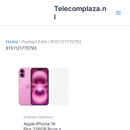
Ga
Telecomplaza.n
naar
l
de
inhoud
Home
/ Product EAN / 6151121770793
6151121770793
mobiele telefoons
Apple iPhone 16
Plus 256GB Roze +