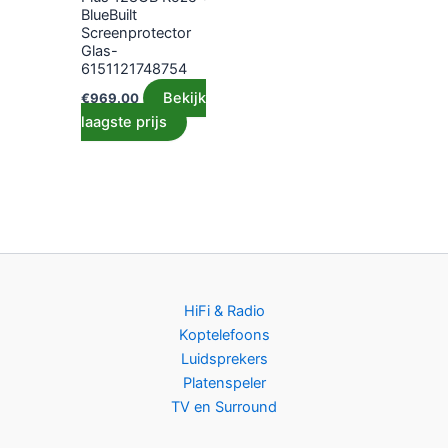
BlueBuilt
Screenprotector
Glas-
6151121748754
Bekijk
€
969.00
laagste prijs
HiFi & Radio
Koptelefoons
Luidsprekers
Platenspeler
TV en Surround