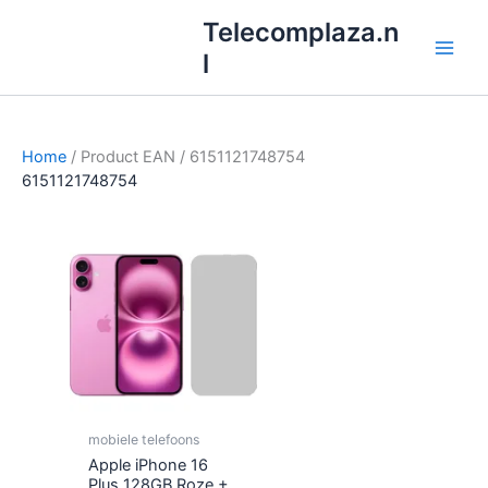
Ga
Telecomplaza.n
naar
l
de
inhoud
Home
/ Product EAN / 6151121748754
6151121748754
mobiele telefoons
Apple iPhone 16
Plus 128GB Roze +