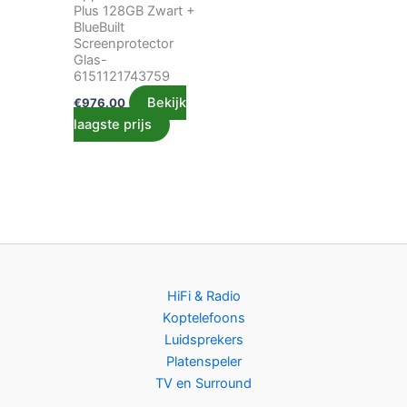
Plus 128GB Zwart +
BlueBuilt
Screenprotector
Glas-
6151121743759
Bekijk
€
976.00
laagste prijs
HiFi & Radio
Koptelefoons
Luidsprekers
Platenspeler
TV en Surround