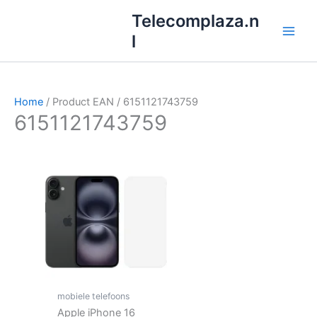
Ga
Telecomplaza.n
naar
l
de
inhoud
Home
/ Product EAN / 6151121743759
6151121743759
mobiele telefoons
Apple iPhone 16