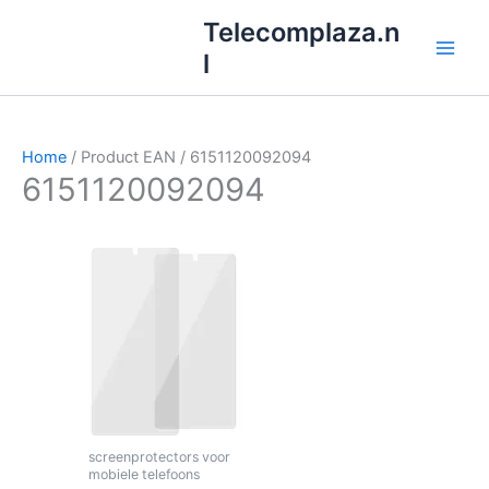
Ga
Telecomplaza.n
naar
l
de
inhoud
Home
/ Product EAN / 6151120092094
6151120092094
screenprotectors voor
mobiele telefoons