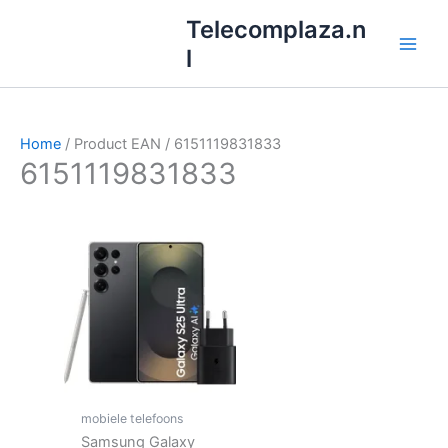
Ga
Telecomplaza.n
naar
l
de
inhoud
Home
/ Product EAN / 6151119831833
6151119831833
mobiele telefoons
Samsung Galaxy