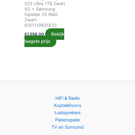
S25 Ultra 1TB Zwart
5G + Samsung
Oplader 25 Watt
Zwart-
6151119831833
Bekijk
€
1,559.00
laagste prijs
HiFi & Radio
Koptelefoons
Luidsprekers
Platenspeler
TV en Surround