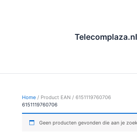
Ga
naar
de
inhoud
Telecomplaza.n
Home
/ Product EAN / 6151119760706
6151119760706
Geen producten gevonden die aan je zoekc