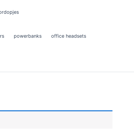
ordopjes
rs
powerbanks
office headsets