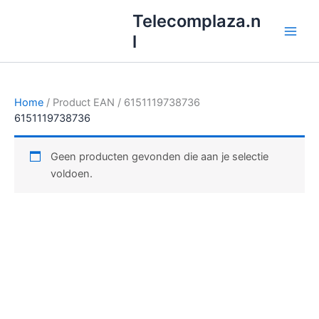
Ga
Telecomplaza.n
naar
l
de
inhoud
Home
/ Product EAN / 6151119738736
6151119738736
Geen producten gevonden die aan je selectie
voldoen.