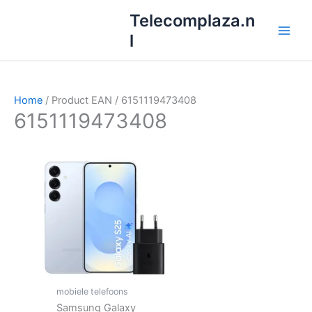
Ga
Telecomplaza.n
naar
l
de
inhoud
Home
/ Product EAN / 6151119473408
6151119473408
mobiele telefoons
Samsung Galaxy