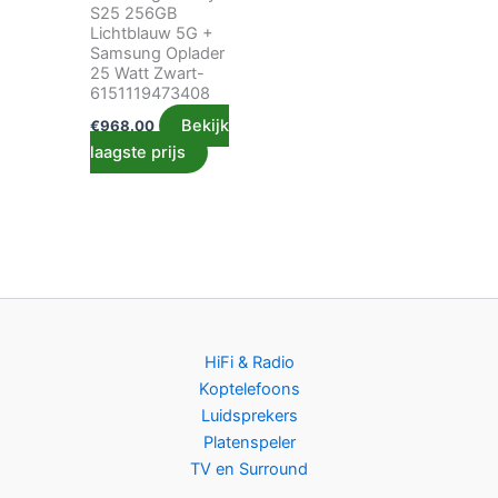
S25 256GB
Lichtblauw 5G +
Samsung Oplader
25 Watt Zwart-
6151119473408
Bekijk
€
968.00
laagste prijs
HiFi & Radio
Koptelefoons
Luidsprekers
Platenspeler
TV en Surround