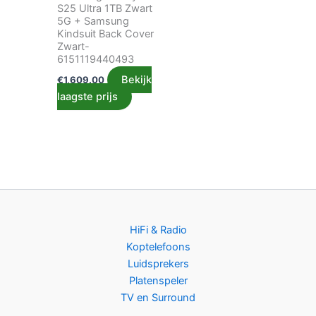
S25 Ultra 1TB Zwart
5G + Samsung
Kindsuit Back Cover
Zwart-
6151119440493
Bekijk
€
1,609.00
laagste prijs
HiFi & Radio
Koptelefoons
Luidsprekers
Platenspeler
TV en Surround