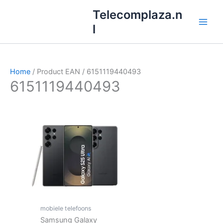
Ga
Telecomplaza.n
naar
l
de
inhoud
Home
/ Product EAN / 6151119440493
6151119440493
mobiele telefoons
Samsung Galaxy