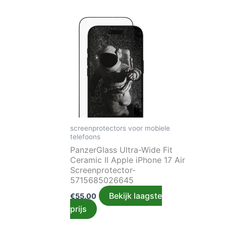
screenprotectors voor mobiele
telefoons
PanzerGlass Ultra-Wide Fit
Ceramic II Apple iPhone 17 Air
Screenprotector-
5715685026645
Bekijk laagste
€
55.00
prijs