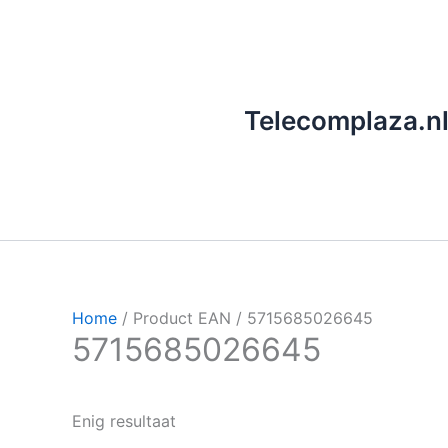
Ga
naar
de
inhoud
Telecomplaza.n
Home
/ Product EAN / 5715685026645
5715685026645
Enig resultaat