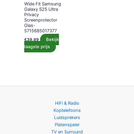
Wide Fit Samsung
Galaxy S25 Ultra
Privacy
Screenprotector
Glas-
5715685017377
Bekijk
€
39.99
laagste prijs
HiFi & Radio
Koptelefoons
Luidsprekers
Platenspeler
TV en Surround