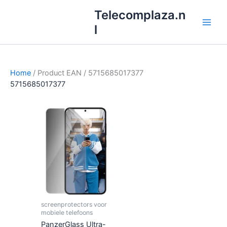
Ga
Telecomplaza.n
naar
l
de
inhoud
Home
/ Product EAN / 5715685017377
5715685017377
screenprotectors voor
mobiele telefoons
PanzerGlass Ultra-