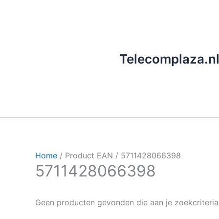
Ga
naar
de
inhoud
Telecomplaza.n
Home
/ Product EAN / 5711428066398
5711428066398
Geen producten gevonden die aan je zoekcriteria