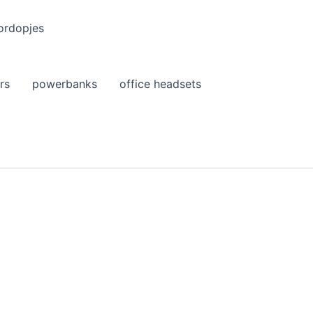
ordopjes
rs
powerbanks
office headsets